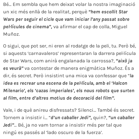
Bé… Em sembla que hem deixat volar la nostra imaginació
un xic més enllà de la realitat, perquè
“hem escollit Star
Wars per seguir el cicle que vam iniciar l’any passat sobre
pel·lícules de cinema”,
va afirmar el cap de colla, Miguel
Muñoz.
O sigui, que pot ser, ni eren al rodatge de la peli, tu. Però bé,
si aquests ‘carnavaleros’ representaran la darrera pel·lícula
de Star Wars, com anirà engalanada la carrossa?,
“això ja
es veurà”
va contestar de manera enigmàtica Muñoz. És a
dir, és secret. Però insistint una mica va confessar que “
la
idea es recrear una escena de la pel·lícula, amb el ‘Halcon
Milenario’, els ‘cazas imperiales’, els nous robots que surten
al film, entre d’altres motius de decoració del film”.
Vale, i de què anireu disfressats? Silenci… També és secret.
Tornem a insistir i… “
d’un caballer Jedi”,
quin?,
“un caballer
Jedi”
… Bé, ja no vam tornar a insistir més per tal que
ningú es passés al ‘lado oscuro de la fuerza’.