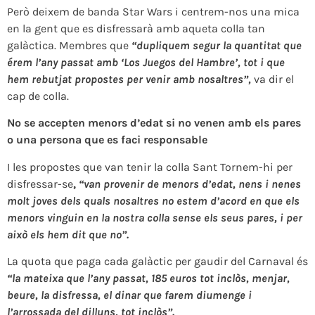
Però deixem de banda Star Wars i centrem-nos una mica
en la gent que es disfressarà amb aqueta colla tan
galàctica. Membres que
“dupliquem segur la quantitat que
érem l’any passat amb ‘Los Juegos del Hambre’, tot i que
hem rebutjat propostes per venir amb nosaltres”,
va dir el
cap de colla.
No se accepten menors d’edat si no venen amb els pares
o una persona que es faci responsable
I les propostes que van tenir la colla Sant Tornem-hi per
disfressar-se
,
“van provenir de menors d’edat, nens i nenes
molt joves dels quals nosaltres no estem d’acord en que els
menors vinguin en la nostra colla sense els seus pares, i per
això els hem dit que no”.
La quota que paga cada galàctic per gaudir del Carnaval és
“la mateixa que l’any passat, 185 euros tot inclòs, menjar,
beure, la disfressa, el dinar que farem diumenge i
l’arrossada del dilluns, tot inclòs”.