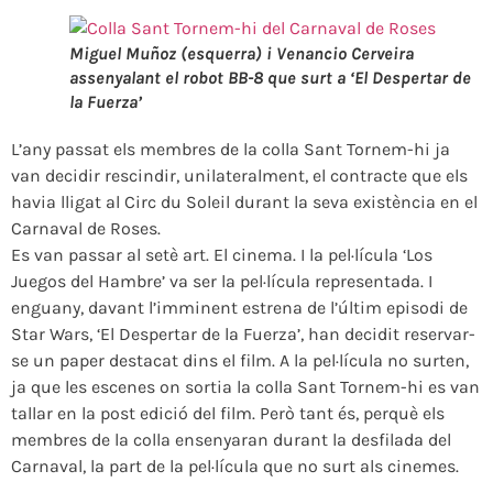
Miguel Muñoz (esquerra) i Venancio Cerveira
assenyalant el robot BB-8 que surt a ‘El Despertar de
la Fuerza’
L’any passat els membres de la colla Sant Tornem-hi ja
van decidir rescindir, unilateralment, el contracte que els
havia lligat al Circ du Soleil durant la seva existència en el
Carnaval de Roses.
Es van passar al setè art. El cinema. I la pel·lícula ‘Los
Juegos del Hambre’ va ser la pel·lícula representada. I
enguany, davant l’imminent estrena de l’últim episodi de
Star Wars, ‘El Despertar de la Fuerza’, han decidit reservar-
se un paper destacat dins el film. A la pel·lícula no surten,
ja que les escenes on sortia la colla Sant Tornem-hi es van
tallar en la post edició del film. Però tant és, perquè els
membres de la colla ensenyaran durant la desfilada del
Carnaval, la part de la pel·lícula que no surt als cinemes.