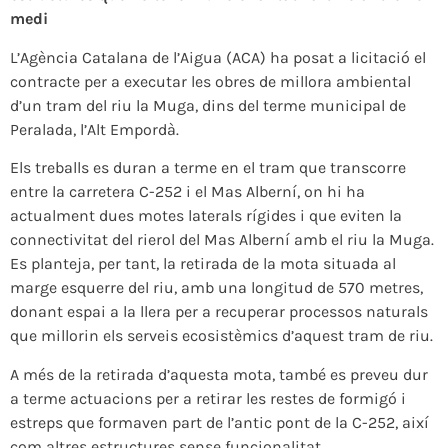
medi
L’Agència Catalana de l’Aigua (ACA) ha posat a licitació el
contracte per a executar les obres de millora ambiental
d’un tram del riu la Muga, dins del terme municipal de
Peralada, l’Alt Empordà.
Els treballs es duran a terme en el tram que transcorre
entre la carretera C-252 i el Mas Alberní, on hi ha
actualment dues motes laterals rígides i que eviten la
connectivitat del rierol del Mas Alberní amb el riu la Muga.
Es planteja, per tant, la retirada de la mota situada al
marge esquerre del riu, amb una longitud de 570 metres,
donant espai a la llera per a recuperar processos naturals
que millorin els serveis ecosistèmics d’aquest tram de riu.
A més de la retirada d’aquesta mota, també es preveu dur
a terme actuacions per a retirar les restes de formigó i
estreps que formaven part de l’antic pont de la C-252, així
com altres estructures sense funcionalitat