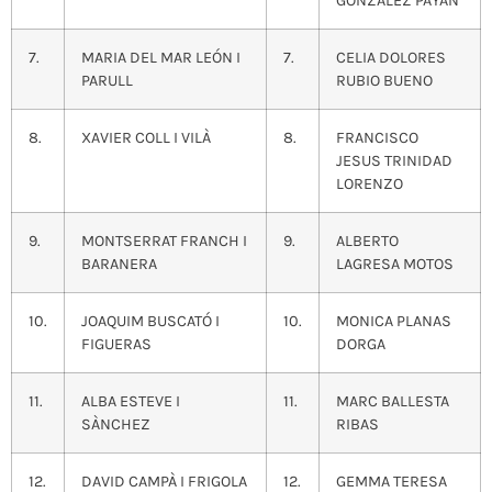
GONZALEZ PAYAN
7.
MARIA DEL MAR LEÓN I
7.
CELIA DOLORES
PARULL
RUBIO BUENO
8.
XAVIER COLL I VILÀ
8.
FRANCISCO
JESUS TRINIDAD
LORENZO
9.
MONTSERRAT FRANCH I
9.
ALBERTO
BARANERA
LAGRESA MOTOS
10.
JOAQUIM BUSCATÓ I
10.
MONICA PLANAS
FIGUERAS
DORGA
11.
ALBA ESTEVE I
11.
MARC BALLESTA
SÀNCHEZ
RIBAS
12.
DAVID CAMPÀ I FRIGOLA
12.
GEMMA TERESA