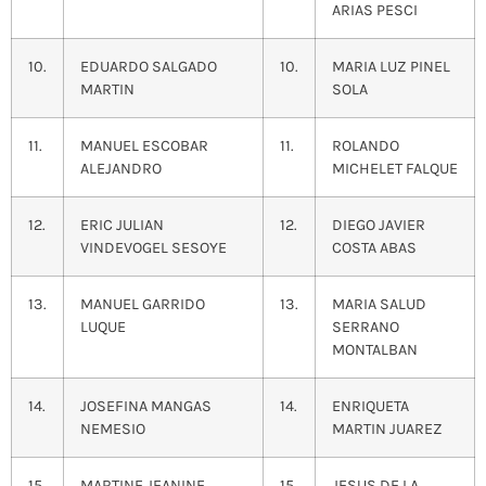
ARIAS PESCI
10.
EDUARDO SALGADO
10.
MARIA LUZ PINEL
MARTIN
SOLA
11.
MANUEL ESCOBAR
11.
ROLANDO
ALEJANDRO
MICHELET FALQUE
12.
ERIC JULIAN
12.
DIEGO JAVIER
VINDEVOGEL SESOYE
COSTA ABAS
13.
MANUEL GARRIDO
13.
MARIA SALUD
LUQUE
SERRANO
MONTALBAN
14.
JOSEFINA MANGAS
14.
ENRIQUETA
NEMESIO
MARTIN JUAREZ
15.
MARTINE JEANINE
15.
JESUS DE LA