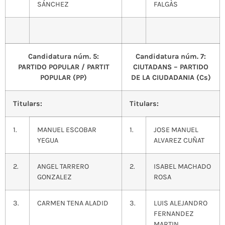
SÁNCHEZ
FALGÀS
Candidatura núm. 5:
Candidatura núm. 7:
PARTIDO POPULAR / PARTIT
CIUTADANS – PARTIDO
POPULAR (PP)
DE LA CIUDADANIA (Cs)
Titulars:
Titulars:
1.
MANUEL ESCOBAR
1.
JOSE MANUEL
YEGUA
ALVAREZ CUÑAT
2.
ANGEL TARRERO
2.
ISABEL MACHADO
GONZALEZ
ROSA
3.
CARMEN TENA ALADID
3.
LUIS ALEJANDRO
FERNANDEZ
MARTIN