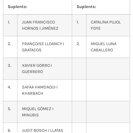
Suplents:
Suplents:
1.
JUAN FRANCISCO
1.
CATALINA PUJOL
HORNOS I JIMÉNEZ
FOYE
2.
FRANÇOISE LLOANCY I
2.
MIGUEL LUNA
GRATACOS
CABALLERO
3.
XAVIER GORRO I
GUERRERO
4.
SAFAA HAMDAOUI I
KHARBACH
5.
MIQUEL GÓMEZ I
MINUBIS
6.
JUDIT BOSCH I LLATAS