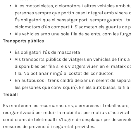
A les motocicletes, ciclomotors i altres vehicles amb d
persones sempre que portin casc integral amb visera o 
És obligatori que el passatger porti sempre guants i 
ciclomotors d’ús compartit. S’admeten els guants de p
Als vehicles amb una sola fila de seients, com les fur
Transports públics
És obligatori l’ús de mascareta
Als transports públics de viatgers en vehicles de fins a
disponibles per fila si els viatgers viuen en el mateix
fila. No pot anar ningú al costat del conductor.
En autobusos i trens caldrà deixar un seient de separ
les persones que convisquin). En els autobusos, la fil
Treball
Es mantenen les recomanacions, a empreses i treballadors, de
reorganització per reduir la mobilitat per motius d’activita
condicions de teletreball i s’hagin de desplaçar per desenvol
mesures de prevenció i seguretat previstes.