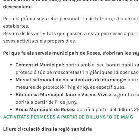
desescalada
Per a la pròpia seguretat personal i la de tothom, s’ha de c
establertes.
Resum de les activitats que passen a estar permeses a partir
seves activitats els propers dies.
Pel que fa als serveis municipals de Roses, s’obriran les s
Cementiri Municipal:
obrirà amb el seu horari habitua
protecció (ús de mascaretes) i higièniques (dispensador
Mercat setmanal de no sedentaris de diumenge:
obrir
mesures de protecció i higièniques específiques.
Biblioteca Municipal Jaume Vicens Vives:
seguint reco
obrirà a partir de l’1 de juny.
Arxiu Municipal de Roses
: obrirà a partir del dilluns 
ACTIVITATS PERMESES A PARTIR DE DILLUNS 18 DE MAIG
Lliure circulació dins la regió sanitària