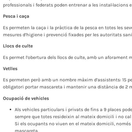
professionals i federats poden entrenar a les instal·lacions 
Pesca i caça
Es permeten la caça i la pràctica de la pesca en totes les se
mesures d’higiene i prevenció fixades per les autoritats sani
Llocs de culte
Es permet l’obertura dels llocs de culte, amb un aforament 
Vetlles
Es permeten però amb un nombre màxim d’assistents: 15 perso
obligatori portar mascareta i mantenir una distància de 2 m
Ocupació de vehicles
Als vehicles particulars i privats de fins a 9 places po
sempre que totes resideixin al mateix domicili i no cal
Si els ocupants no viuen en el mateix domicili, només 
mascareta.