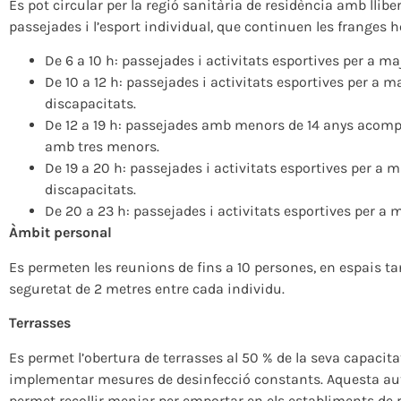
Es pot circular per la regió sanitària de residència amb llibe
passejades i l’esport individual, que continuen les franges h
De 6 a 10 h: passejades i activitats esportives per a ma
De 10 a 12 h: passejades i activitats esportives per a
discapacitats.
De 12 a 19 h: passejades amb menors de 14 anys acomp
amb tres menors.
De 19 a 20 h: passejades i activitats esportives per a
discapacitats.
De 20 a 23 h: passejades i activitats esportives per a m
Àmbit personal
Es permeten les reunions de fins a 10 persones, en espais tan
seguretat de 2 metres entre cada individu.
Terrasses
Es permet l’obertura de terrasses al 50 % de la seva capacita
implementar mesures de desinfecció constants. Aquesta autor
permet recollir menjar per emportar en els establiments de re