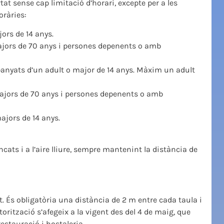
rtat sense cap limitació d’horari, excepte per a les
oràries:
jors de 14 anys.
 majors de 70 anys i persones depenents o amb
anyats d’un adult o major de 14 anys. Màxim un adult
 majors de 70 anys i persones depenents o amb
ajors de 14 anys.
cats i a l’aire lliure, sempre mantenint la distància de
t. És obligatòria una distància de 2 m entre cada taula i
ització s’afegeix a la vigent des del 4 de maig, que
stauració i hostaleria..