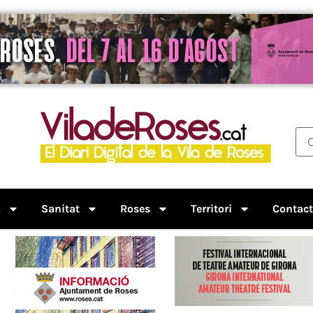
a
Sanitat
Roses
Territori
Contac