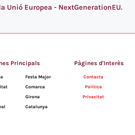
 la Unió Europea - NextGenerationEU.
nes Principals
Pàgines d'Interès
da
Festa Major
Contacta
itat
Comarca
Política
Girona
Privacitat
val
Catalunya