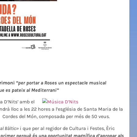
trimoni
“per portar a Roses
un espectacle musical
ue es pateix al Mediterrani”
a D’Nits’ amb el
rà lloc a les 22 hores a l’església de Santa Maria de la
a i Cordes del Món, composada per més de 50 veus.
al Bàltic»
i que per al regidor de Cultura i Festes, Èric
, primer perquè és una oportunitat magnífica d’apropar als