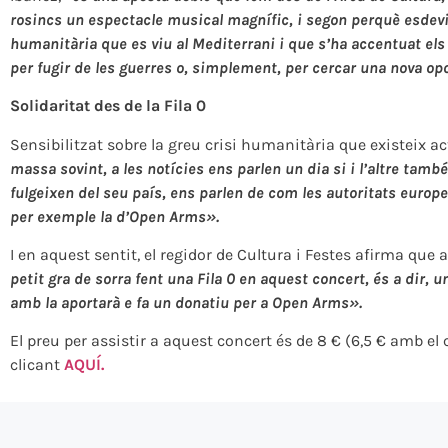
rosincs un espectacle musical magnífic, i segon perquè esdevi
humanitària que es viu al Mediterrani i que s’ha accentuat els
per fugir de les guerres o, simplement, per cercar una nova opor
Solidaritat des de la Fila 0
Sensibilitzat sobre la greu crisi humanitària que existeix 
massa sovint, a les notícies ens parlen un dia si i l’altre ta
fulgeixen del seu país, ens parlen de com les autoritats euro
per exemple la d’Open Arms».
I en aquest sentit, el regidor de Cultura i Festes afirma qu
petit gra de sorra fent una Fila 0 en aquest concert, és a dir,
amb la aportarà e fa un donatiu per a Open Arms».
El preu per assistir a aquest concert és de 8 € (6,5 € amb el
clicant
AQUÍ.