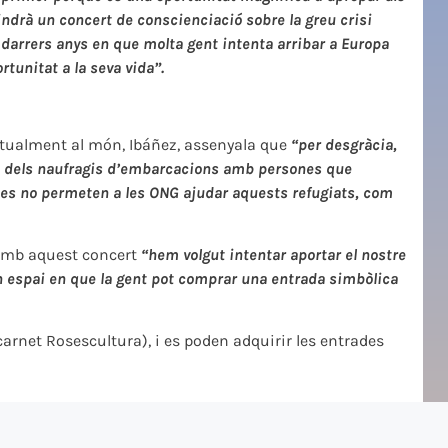
ndrà un concert de conscienciació sobre la greu crisi
 darrers anys en que molta gent intenta arribar a Europa
tunitat a la seva vida”.
actualment al món, Ibáñez, assenyala que
“per desgràcia,
mbé dels naufragis d’embarcacions amb persones que
pees no permeten a les ONG ajudar aquests refugiats, com
e amb aquest concert
“hem volgut intentar aportar el nostre
 un espai en que la gent pot comprar una entrada simbòlica
 carnet Rosescultura), i es poden adquirir les entrades