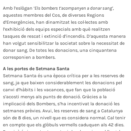
Amb l’eslògan ‘
Els bombers t’acompanyen a donar sang’
,
aquestes membres del Cos, de diverses Regions
d’Emergències, han dinamitzat les col·lectes amb
l’exhibició dels equips especials amb què realitzen
tasques de rescat i extinció d’incendis. D’aquesta manera
han volgut sensibilitzar la societat sobre la necessitat de
donar sang. De totes les donacions, una cinquantena
corresponien a bombers.
A les portes de Setmana Santa
Setmana Santa és una època crítica per a les reserves de
sang, ja que baixen considerablement les donacions pel
canvi d’hàbits i les vacances, que fan que la població
s’acosti menys als punts de donació. Gràcies a la
implicació dels Bombers, s’ha incentivat la donació les
setmanes prèvies. Avui, les reserves de sang a Catalunya
són de 8 dies, un nivell que es considera normal. Cal tenir
en compte que els glòbuls vermells caduquen als 42 dies.