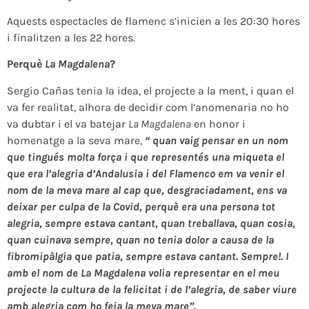
Aquests espectacles de flamenc s’inicien a les 20:30 hores
i finalitzen a les 22 hores.
Perquè
La Magdalena
?
Sergio Cañas tenia la idea, el projecte a la ment, i quan el
va fer realitat, alhora de decidir com l’anomenaria no ho
va dubtar i el va batejar
La Magdalena
en honor i
homenatge a la seva mare,
“ quan vaig pensar en un nom
que tingués molta força i que representés una miqueta el
que era l’alegria d’Andalusia i del Flamenco em va venir el
nom de la meva mare al cap que, desgraciadament, ens va
deixar per culpa de la Covid, perquè era una persona tot
alegria, sempre estava cantant, quan treballava, quan cosia,
quan cuinava sempre, quan no tenia dolor a causa de la
fibromipàlgia que patia, sempre estava cantant. Sempre!. I
amb el nom de La Magdalena volia representar en el meu
projecte la cultura de la felicitat i de l’alegria, de saber viure
amb alegria com ho feia la meva mare”
.