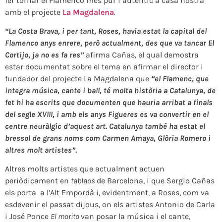
fer tornar el Flamenco més pur i autèntic a casa nostra
amb el projecte
La Magdalena
.
“La Costa Brava, i per tant, Roses, havia estat la capital del
Flamenco anys enrere, però actualment, des que va tancar El
Cortijo, ja no es fa res”
afirma Cañas, el qual demostra
estar documentat sobre el tema en afirmar el director i
fundador del projecte La Magdalena que
“el Flamenc, que
integra música, cante i ball, té molta història a Catalunya, de
fet hi ha escrits que documenten que hauria arribat a finals
del segle XVIII, i amb els anys Figueres es va convertir en el
centre neuràlgic d’aquest art. Catalunya també ha estat el
bressol de grans noms com Carmen Amaya, Glòria Romero i
altres molt artistes”
.
Altres molts artistes que actualment actuen
periòdicament en
tablaos
de Barcelona, i que Sergio Cañas
els porta a l’Alt Empordà i, evidentment, a Roses, com va
esdevenir el passat dijous, on els artistes Antonio de Carla
i José Ponce
El morito
van posar la música i el cante,