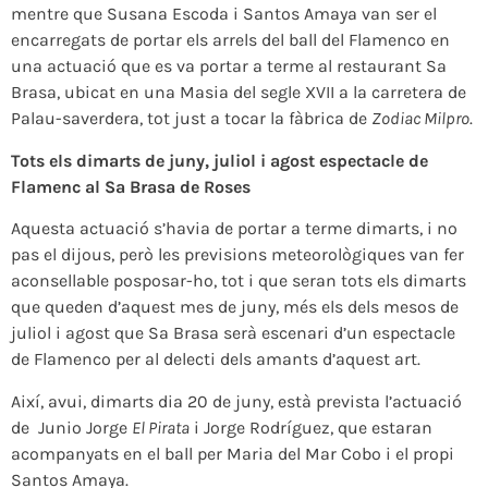
mentre que Susana Escoda i Santos Amaya van ser el
encarregats de portar els arrels del ball del Flamenco en
una actuació que es va portar a terme al restaurant Sa
Brasa, ubicat en una Masia del segle XVII a la carretera de
Palau-saverdera, tot just a tocar la fàbrica de
Zodiac Milpro
.
Tots els dimarts de juny, juliol i agost espectacle de
Flamenc al Sa Brasa de Roses
Aquesta actuació s’havia de portar a terme dimarts, i no
pas el dijous, però les previsions meteorològiques van fer
aconsellable posposar-ho, tot i que seran tots els dimarts
que queden d’aquest mes de juny, més els dels mesos de
juliol i agost que Sa Brasa serà escenari d’un espectacle
de Flamenco per al delecti dels amants d’aquest art.
Així, avui, dimarts dia 20 de juny, està prevista l’actuació
de Junio Jorge
El Pirata
i Jorge Rodríguez, que estaran
acompanyats en el ball per Maria del Mar Cobo i el propi
Santos Amaya.