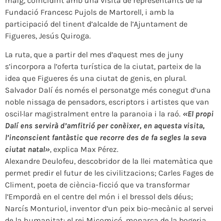
maig, coincidint amb una visita de representants de la
Fundació Francesc Pujols de Martorell, i amb la
participació del tinent d’alcalde de l’Ajuntament de
Figueres, Jesús Quiroga.
La ruta, que a partir del mes d’aquest mes de juny
s’incorpora a l’oferta turística de la ciutat, parteix de la
idea que Figueres és una ciutat de genis, en plural.
Salvador Dalí és només el personatge més conegut d’una
noble nissaga de pensadors, escriptors i artistes que van
oscil·lar magistralment entre la paranoia i la raó.
«El propi
Dalí ens servirà d’amfitrió per conèixer, en aquesta visita,
l’inconscient fantàstic que recorre des de fa segles la seva
ciutat natal»
, explica Max Pérez.
Alexandre Deulofeu, descobridor de la llei matemàtica que
permet predir el futur de les civilitzacions; Carles Fages de
Climent, poeta de ciència-ficció que va transformar
l’Empordà en el centre del món i el bressol dels déus;
Narcís Monturiol, inventor d’un peix bio-mecànic al servei
de la humanitat; el rei Micomicó, monarca de la bogeria