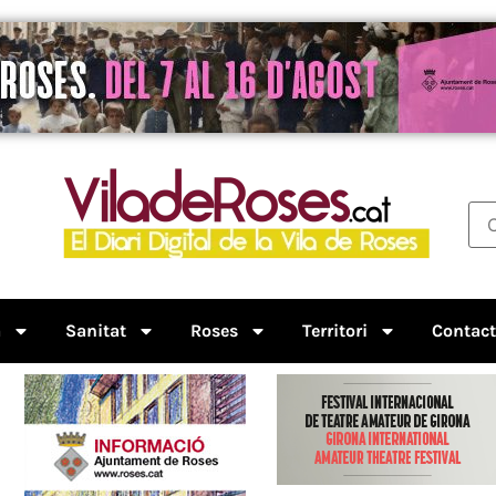
a
Sanitat
Roses
Territori
Contac