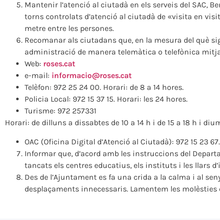
Mantenir l’atenció al ciutadà en els serveis del SAC, Be
torns controlats d’atenció al ciutadà de «visita en visit
metre entre les persones.
Recomanar als ciutadans que, en la mesura del què si
administració de manera telemàtica o telefònica mitj
Web:
roses.cat
e-mail:
informacio@roses.cat
Telèfon: 972 25 24 00. Horari: de 8 a 14 hores.
Policia Local: 972 15 37 15. Horari: les 24 hores.
Turisme: 972 257331
Horari: de dilluns a dissabtes de 10 a 14 h i de 15 a 18 h i diu
OAC (Oficina Digital d’Atenció al Ciutadà): 972 15 23 6
Informar que, d’acord amb les instruccions del Depar
tancats els centres educatius, els instituts i les llars 
Des de l’Ajuntament es fa una crida a la calma i al seny
desplaçaments innecessaris. Lamentem les molèsties