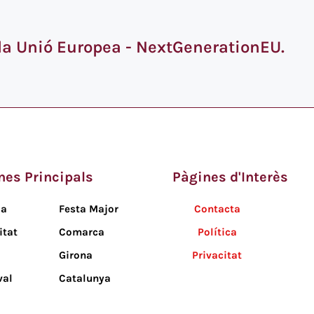
 la Unió Europea - NextGenerationEU.
nes Principals
Pàgines d'Interès
da
Festa Major
Contacta
itat
Comarca
Política
Girona
Privacitat
val
Catalunya