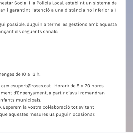
nestar Social i la Policia Local, establint un sistema de
a» i garantint l’atenció a una distància no inferior a 1
gui possible, duguin a terme les gestions amb aquesta
ançant els següents canals:
menges de 10 a 13 h.
7. c/e: esuport@roses.cat Horari: de 8 a 20 hores.
tament d’Ensenyament, a partir d’avui romandran
d’infants municipals.
. Esperem la vostra col·laboració tot evitant
 que aquestes mesures us puguin ocasionar.