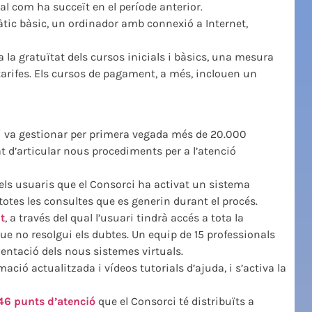
al com ha succeït en el període anterior.
tic bàsic, un ordinador amb connexió a Internet,
va la gratuïtat dels cursos inicials i bàsics, una mesura
 tarifes. Els cursos de pagament, a més, inclouen un
ci va gestionar per primera vegada més de 20.000
at d’articular nous procediments per a l’atenció
els usuaris que el Consorci ha activat un sistema
 totes les consultes que es generin durant el procés.
it
, a través del qual l’usuari tindrà accés a tota la
e no resolgui els dubtes. Un equip de 15 professionals
mentació dels nous sistemes virtuals.
ació actualitzada i vídeos tutorials d’ajuda, i s’activa la
46 punts d’atenció
que el Consorci té distribuïts a