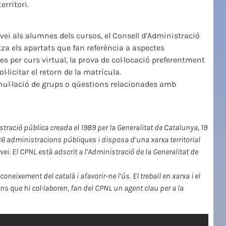
erritori.
vei als alumnes dels cursos, el Consell d’Administració
itza els apartats que fan referència a aspectes
s per curs virtual, la prova de col·locació preferentment
·licitar el retorn de la matrícula.
anul·lació de grups o qüestions relacionades amb
tració pública creada el 1989 per la Generalitat de Catalunya, 19
6 administracions públiques i disposa d’una xarxa territorial
ei. El CPNL està adscrit a l’Administració de la Generalitat de
coneixement del català i afavorir-ne l’ús. El treball en xarxa i el
ns que hi col·laboren, fan del CPNL un agent clau per a la