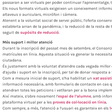
passaran a ser virtuals per poder continuar l’aprenentatge, t
Els nous formats virtuals exigeixen un coneixement informà
altaveus o auriculars, micròfon i càmera.
Atenent a la voluntat social de servei públic, l’oferta conser
establerta arran de la pandèmia, i la reducció de la resta de
seguit de
supòsits de reducció
.
Més suport i millor atenció
Durant la inscripció del passat mes de setembre, el Consor
matrícules en línia. Aquesta situació va generar la necessit
ciutadana.
És justament amb la voluntat d’atendre cada vegada millor 
d’ajuda i suport en la inscripció, per tal de donar resposta a
Com a mesura inicial de suport, s’ha habilitat un
xat assist
informació necessària, amb formularis de contacte en cas qu
atendran totes les peticions i vetllaran per a la bona imple
Així mateix, s’obre novament l’
espai de l’alumne
, amb inform
plataforma virtual per a les
proves de col·locació en línia
.
Com sempre, a més, l’atenció a l’usuari es garanteix en els
1