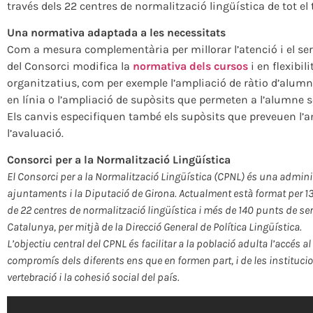
través dels 22 centres de normalització lingüística de tot el t
Una normativa adaptada a les necessitats
Com a mesura complementària per millorar l’atenció i el ser
del Consorci modifica la
normativa dels cursos
i en flexibil
organitzatius, com per exemple l’ampliació de ràtio d’alumne
en línia o l’ampliació de supòsits que permeten a l’alumne sol
Els canvis especifiquen també els supòsits que preveuen l’
l’avaluació.
Consorci per a la Normalització Lingüística
El Consorci per a la Normalització Lingüística (CPNL) és una adminis
ajuntaments i la Diputació de Girona. Actualment està format per 13
de 22 centres de normalització lingüística i més de 140 punts de serv
Catalunya, per mitjà de la Direcció General de Política Lingüística.
L’objectiu central del CPNL és facilitar a la població adulta l’accés al 
compromís dels diferents ens que en formen part, i de les institucio
vertebració i la cohesió social del país.