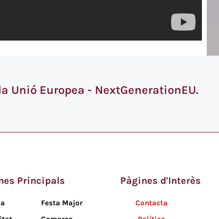
 la Unió Europea - NextGenerationEU.
nes Principals
Pàgines d'Interès
da
Festa Major
Contacta