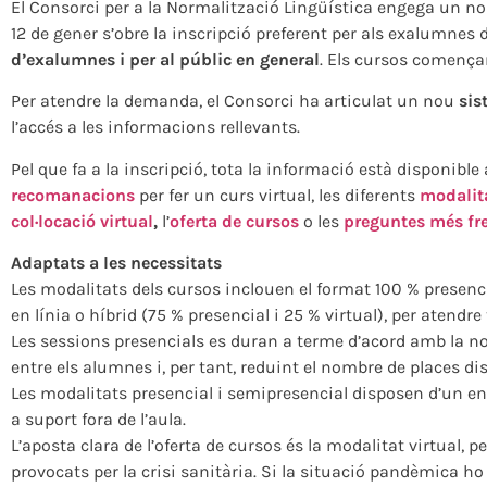
El Consorci per a la Normalització Lingüística engega un nou 
12 de gener s’obre la inscripció preferent per als exalumnes d
d’exalumnes i per al públic en general
. Els cursos començar
Per atendre la demanda, el Consorci ha articulat un nou
sis
l’accés a les informacions rellevants.
Pel que fa a la inscripció, tota la informació està disponible
recomanacions
per fer un curs virtual, les diferents
modalit
col·locació virtual
,
l’
oferta de cursos
o les
preguntes més fr
Adaptats a les necessitats
Les modalitats dels cursos inclouen el format 100 % presenci
en línia o híbrid (75 % presencial i 25 % virtual), per atendre 
Les sessions presencials es duran a terme d’acord amb la no
entre els alumnes i, per tant, reduint el nombre de places dis
Les modalitats presencial i semipresencial disposen d’un e
a suport fora de l’aula.
L’aposta clara de l’oferta de cursos és la modalitat virtual, 
provocats per la crisi sanitària. Si la situació pandèmica ho