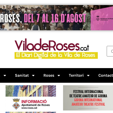
a
Sanitat
Roses
Territori
Contac