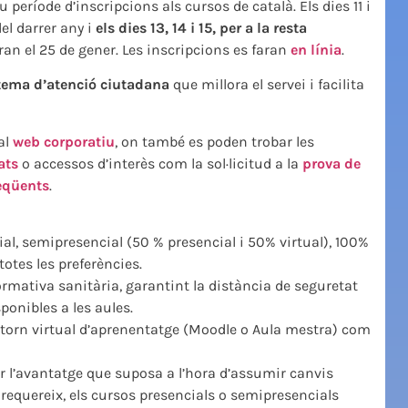
període d’inscripcions als cursos de català. Els dies 11 i
el darrer any i
els dies 13, 14 i 15, per a la resta
an el 25 de gener. Les inscripcions es faran
en línia
.
tema d’atenció ciutadana
que millora el servei i facilita
 al
web corporatiu
, on també es poden trobar les
ats
o accessos d’interès com la sol·licitud a la
prova de
eqüents
.
al, semipresencial (50 % presencial i 50% virtual), 100%
totes les preferències.
rmativa sanitària, garantint la distància de seguretat
ponibles a les aules.
ntorn virtual d’aprenentatge (Moodle o Aula mestra) com
per l’avantatge que suposa a l’hora d’assumir canvis
 requereix, els cursos presencials o semipresencials