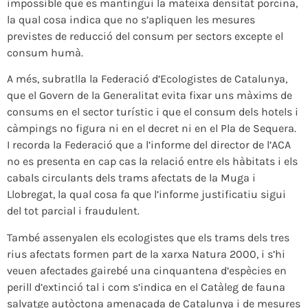
impossible que es mantingui la mateixa densitat porcina,
la qual cosa indica que no s’apliquen les mesures
previstes de reducció del consum per sectors excepte el
consum humà.
A més, subratlla la Federació d’Ecologistes de Catalunya,
que el Govern de la Generalitat evita fixar uns màxims de
consums en el sector turístic i que el consum dels hotels i
càmpings no figura ni en el decret ni en el Pla de Sequera.
I recorda la Federació que a l’informe del director de l’ACA
no es presenta en cap cas la relació entre els hàbitats i els
cabals circulants dels trams afectats de la Muga i
Llobregat, la qual cosa fa que l’informe justificatiu sigui
del tot parcial i fraudulent.
També assenyalen els ecologistes que els trams dels tres
rius afectats formen part de la xarxa Natura 2000, i s’hi
veuen afectades gairebé una cinquantena d’espècies en
perill d’extinció tal i com s’indica en el Catàleg de fauna
salvatge autòctona amenaçada de Catalunya i de mesures