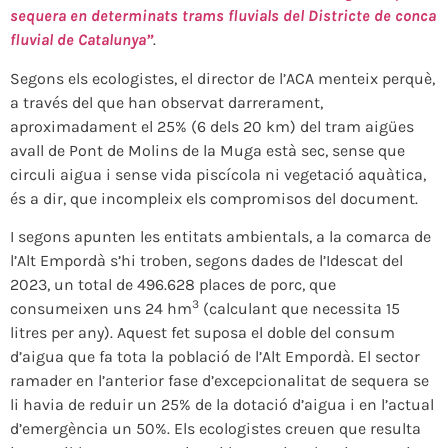
sequera en determinats trams fluvials del Districte de conca
fluvial de Catalunya”
.
Segons els ecologistes, el director de l’ACA menteix perquè,
a través del que han observat darrerament,
aproximadament el 25% (6 dels 20 km) del tram aigües
avall de Pont de Molins de la Muga està sec, sense que
circuli aigua i sense vida piscícola ni vegetació aquàtica,
és a dir, que incompleix els compromisos del document.
I segons apunten les entitats ambientals, a la comarca de
l’Alt Empordà s’hi troben, segons dades de l’Idescat del
2023, un total de 496.628 places de porc, que
3
consumeixen uns 24 hm
(calculant que necessita 15
litres per any). Aquest fet suposa el doble del consum
d’aigua que fa tota la població de l’Alt Empordà. El sector
ramader en l’anterior fase d’excepcionalitat de sequera se
li havia de reduir un 25% de la dotació d’aigua i en l’actual
d’emergència un 50%. Els ecologistes creuen que resulta