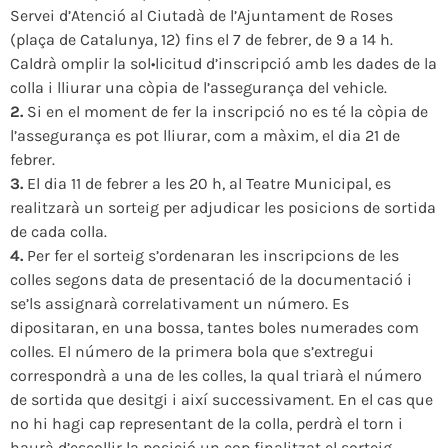
Servei d’Atenció al Ciutadà de l’Ajuntament de Roses
(plaça de Catalunya, 12) fins el 7 de febrer, de 9 a 14 h.
Caldrà omplir la sol•licitud d’inscripció amb les dades de la
colla i lliurar una còpia de l’assegurança del vehicle.
2.
Si en el moment de fer la inscripció no es té la còpia de
l’assegurança es pot lliurar, com a màxim, el dia 21 de
febrer.
3.
El dia 11 de febrer a les 20 h, al Teatre Municipal, es
realitzarà un sorteig per adjudicar les posicions de sortida
de cada colla.
4.
Per fer el sorteig s’ordenaran les inscripcions de les
colles segons data de presentació de la documentació i
se’ls assignarà correlativament un número. Es
dipositaran, en una bossa, tantes boles numerades com
colles. El número de la primera bola que s’extregui
correspondrà a una de les colles, la qual triarà el número
de sortida que desitgi i així successivament. En el cas que
no hi hagi cap representant de la colla, perdrà el torn i
haurà d’escollir la posició un cop finalitzat el sorteig.