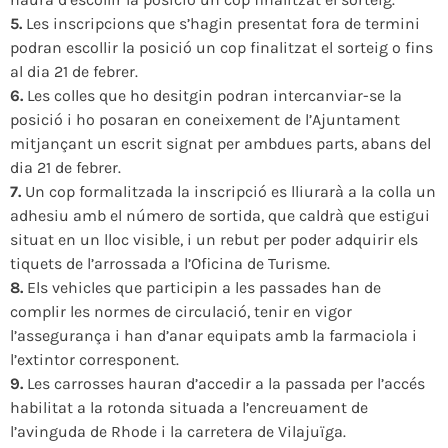
5.
Les inscripcions que s’hagin presentat fora de termini
podran escollir la posició un cop finalitzat el sorteig o fins
al dia 21 de febrer.
6.
Les colles que ho desitgin podran intercanviar-se la
posició i ho posaran en coneixement de l’Ajuntament
mitjançant un escrit signat per ambdues parts, abans del
dia 21 de febrer.
7.
Un cop formalitzada la inscripció es lliurarà a la colla un
adhesiu amb el número de sortida, que caldrà que estigui
situat en un lloc visible, i un rebut per poder adquirir els
tiquets de l’arrossada a l’Oficina de Turisme.
8.
Els vehicles que participin a les passades han de
complir les normes de circulació, tenir en vigor
l’assegurança i han d’anar equipats amb la farmaciola i
l’extintor corresponent.
9.
Les carrosses hauran d’accedir a la passada per l’accés
habilitat a la rotonda situada a l’encreuament de
l’avinguda de Rhode i la carretera de Vilajuïga.