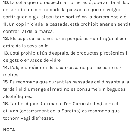
10.
La colla que no respecti la numeració, que arribi al lloc
de sortida un cop iniciada la passada o que no vulgui
sortir quan sigui el seu torn sortirà en la darrera posició.
11.
Un cop iniciada la passada, està prohibit anar en sentit
contrari al de la marxa.
12.
Els caps de colla vetllaran perquè es mantingui el bon
ordre de la seva colla.
13.
Està prohibit l’ús d’esprais, de productes pirotècnics i
de gots o envasos de vidre.
14.
L’alçada màxima de la carrossa no pot excedir els 4
metres.
15.
Es recomana que durant les passades del dissabte a la
tarda i el diumenge al matí no es consumeixin begudes
alcohòliques.
16.
Tant el dijous (arribada d’en Carnestoltes) com el
dilluns (enterrament de la Sardina) es recomana que
tothom vagi disfressat.
NOTA