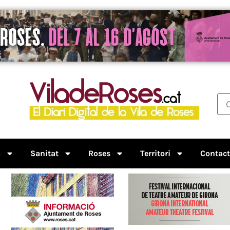
a
Sanitat
Roses
Territori
Contac