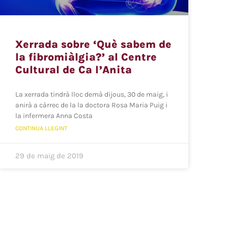
Xerrada sobre ‘Què sabem de
la fibromiàlgia?’ al Centre
Cultural de Ca l’Anita
La xerrada tindrà lloc demà dijous, 30 de maig, i
anirà a càrrec de la la doctora Rosa Maria Puig i
la infermera Anna Costa
CONTINUA LLEGINT
29 de maig de 2019