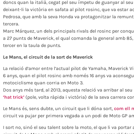
doncs quan la italià, cegat pel seu ímpetu de guanyar al seu
deixant-li la victòria en safata al pilot rosinc, que va estar
Pedrosa, que amb la seva Honda va protagonitzar la remuntad
tercera.
Marc Márquez, un dels principals rivals del rosinc per conque
a 27 punts de Maverick, el qual comanda la general amb 85, 1
tercer en la taula de punts.
Le Mans, el circuit de la sort de Maverick
La relació d’amor entre l’actual pilot de Yamaha, Maverick Viña
6 anys, quan el pilot rosinc amb només 16 anys va aconsegui
motociclisme quan corria en Moto 3.
Dos anys més tard, al 2013, aquesta relació va arribar al se
‘hat trick’
(pole, volta ràpida i victòria) de la seva carrera co
Le Mans és, sens dubte, un circuit que li dóna sort,
com ell 
circuit va pujar per primera vegada a un podi de Moto GP a
I sort no, sinó el seu talent sobre la moto, el que li va port