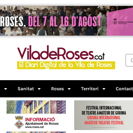
a
Sanitat
Roses
Territori
Contac