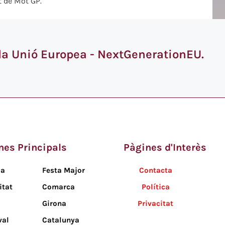
t de Mot GP.
 la Unió Europea - NextGenerationEU.
nes Principals
Pàgines d'Interès
da
Festa Major
Contacta
itat
Comarca
Política
Girona
Privacitat
val
Catalunya