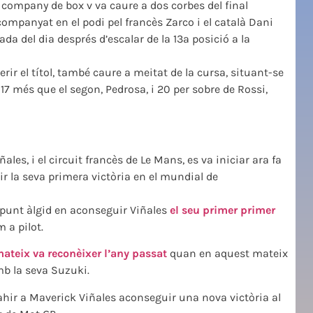
 company de box v va caure a dos corbes del final
 acompanyat en el podi pel francès Zarco i el català Dani
a del dia després d’escalar de la 13ª posició a la
rir el títol, també caure a meitat de la cursa, situant-se
7 més que el segon, Pedrosa, i 20 per sobre de Rossi,
les, i el circuit francès de Le Mans, es va iniciar ara fa
r la seva primera victòria en el mundial de
u punt àlgid en aconseguir Viñales
el seu primer primer
m a pilot.
mateix va reconèixer l’any passat
quan en aquest mateix
mb la seva Suzuki.
ar ahir a Maverick Viñales aconseguir una nova victòria al