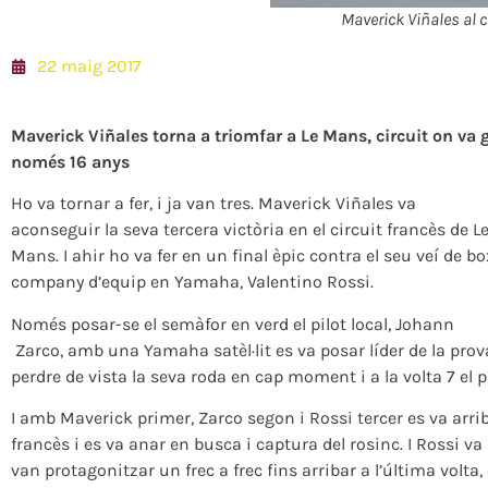
Maverick Viñales al 
22 maig 2017
Maverick Viñales torna a triomfar a Le Mans, circuit on va
només 16 anys
Ho va tornar a fer, i ja van tres. Maverick Viñales va
aconseguir la seva tercera victòria en el circuit francès de L
Mans. I ahir ho va fer en un final èpic contra el seu veí de bo
company d’equip en Yamaha, Valentino Rossi.
Només posar-se el semàfor en verd el pilot local, Johann
Zarco, amb una Yamaha satèl·lit es va posar líder de la prova
perdre de vista la seva roda en cap moment i a la volta 7 el 
I amb Maverick primer, Zarco segon i Rossi tercer es va arribar
francès i es va anar en busca i captura del rosinc. I Rossi va
van protagonitzar un frec a frec fins arribar a l’última volt