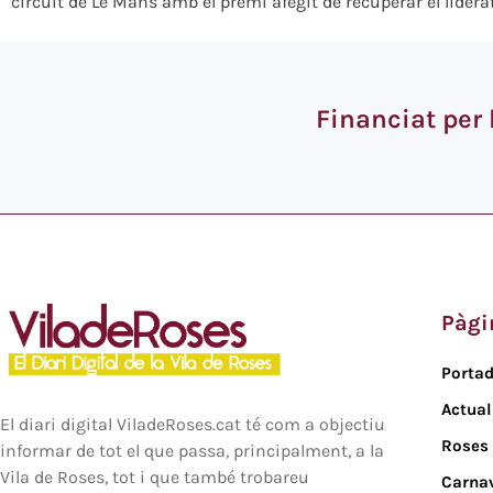
circuit de Le Mans amb el premi afegit de recuperar el lidera
Financiat per
Pàgi
Porta
Actual
El diari digital ViladeRoses.cat té com a objectiu
Roses
informar de tot el que passa, principalment, a la
Vila de Roses, tot i que també trobareu
Carna