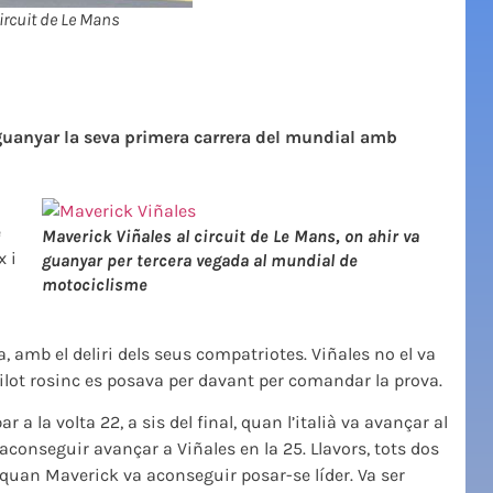
circuit de Le Mans
 guanyar la seva primera carrera del mundial amb
e
Maverick Viñales al circuit de Le Mans, on ahir va
x i
guanyar per tercera vegada al mundial de
motociclisme
, amb el deliri dels seus compatriotes. Viñales no el va
pilot rosinc es posava per davant per comandar la prova.
 a la volta 22, a sis del final, quan l’italià va avançar al
 aconseguir avançar a Viñales en la 25. Llavors, tots dos
a, quan Maverick va aconseguir posar-se líder. Va ser