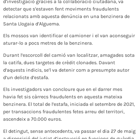
d’investigació gràcies a la col·laboració ciutadana, va
detectar que s’estaven fent moviments fraudulents
relacionats amb aquesta denúncia en una benzinera de
Santa Llogaia d’Alguema.
Els mossos van identificar el camioner i el van aconseguir
aturar-lo a pocs metres de la benzinera.
Durant l’escorcoll del camió van localitzar, amagades sota
la catifa, dues targetes de crèdit clonades. Davant
d’aquests indicis, se’l va detenir com a presumpte autor
d’un delicte d’estafa.
Els investigadors van concloure que en el darrer mes
havia fet sis càrrecs fraudulents en aquesta mateixa
benzinera. El total de l’estafa, iniciada el setembre de 2021,
per transaccions fraudulentes fetes arreu del territori,
ascendeix a 70.000 euros.
El detingut, sense antecedents, va passar el dia 27 de maig
a disposició del jutjat d’instrucció en funcions de guàrdia