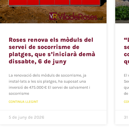
Roses renova els mòduls del
“
servei de socorrisme de
s
platges, que s’iniciarà demà
c
dissabte, 6 de juny
q
La renovació dels mòduls de socorrisme, ja
El
instal·lats a les sis platges, ha suposat una
Se
inversió de 475.000 € El servei de salvament i
que
socorrisme
de
CONTINUA LLEGINT
CO
5 de juny de 2026
31