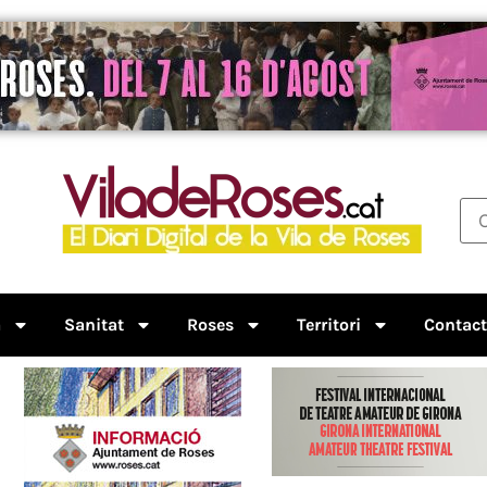
a
Sanitat
Roses
Territori
Contac