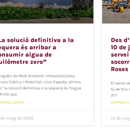
La solució definitiva a la
Des d’
equera és arribar a
10 de 
onsumir aigua de
servei
uilòmetre zero”
socorr
Roses
 regidor de Medi Ambient, Infraestructures,
rveis Públics i Mobilitat, Lluís Espada, afirma
El servei 
 “la solució definitiva a la sequera és l’aigua
fa de 10 a 
 Km0, que
d’11
NTINUA LLEGINT
CONTINUA L
 de maig de 2025
13 de jun