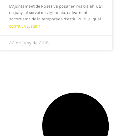
L’Ajuntament de Roses va posar en marxa ahir, 21
de juny, el servei de vigilància, salvament i
socorrisme de la temporada d’estiu 2018, el qual
CONTINUA LLEGINT
22 de juny de 2018