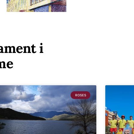
vament i
me
ROSES