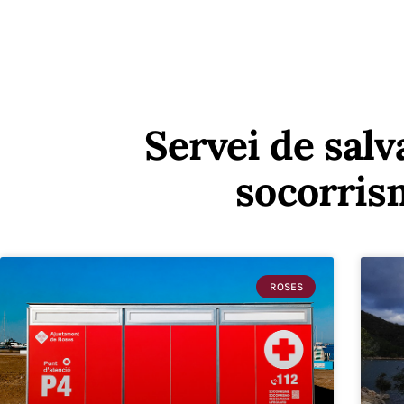
Servei de sal
socorris
ROSES